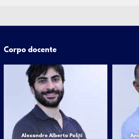
Corpo docente
Alexandre Alberto Politi
And