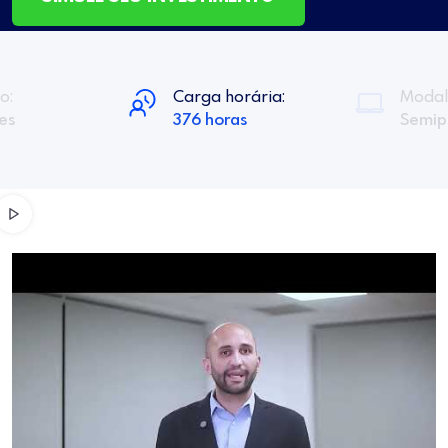
o:
Carga horária:
Modal
es
376 horas
Semip