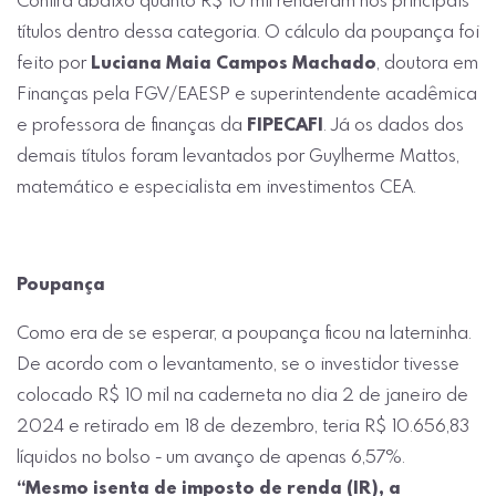
Confira abaixo quanto R$ 10 mil renderam nos principais
títulos dentro dessa categoria. O cálculo da poupança foi
feito por
Luciana Maia Campos Machado
, doutora em
Finanças pela FGV/EAESP e superintendente acadêmica
e professora de finanças da
FIPECAFI
. Já os dados dos
demais títulos foram levantados por Guylherme Mattos,
matemático e especialista em investimentos CEA.
Poupança
Como era de se esperar, a poupança ficou na laterninha.
De acordo com o levantamento, se o investidor tivesse
colocado R$ 10 mil na caderneta no dia 2 de janeiro de
2024 e retirado em 18 de dezembro, teria R$ 10.656,83
líquidos no bolso - um avanço de apenas 6,57%.
“Mesmo isenta de imposto de renda (IR), a