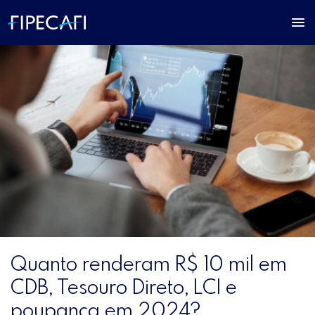
Quanto renderam R$ 10 mil em
CDB, Tesouro Direto, LCI e
poupança em 2024?