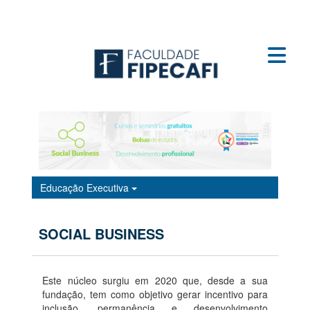
Mestrado Profissional
Educação Executiva
Consulta Pública de Registro de Diplomas
Certificados - Educação Executiva EAD
Educação Executiva
Ensino a Distância
SOCIAL BUSINESS
Ambiente Virtual
Aluno
Este núcleo surgiu em 2020 que, desde a sua
fundação, tem como objetivo gerar incentivo para
inclusão, permanência e desenvolvimento