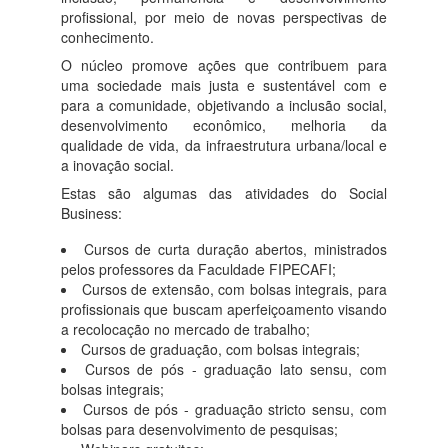
Professor
profissional, por meio de novas perspectivas de
conhecimento.
O núcleo promove ações que contribuem para
Candidato
uma sociedade mais justa e sustentável com e
para a comunidade, objetivando a inclusão social,
desenvolvimento econômico, melhoria da
Vagas de Estágio
qualidade de vida, da infraestrutura urbana/local e
a inovação social.
Assessoria de Imprensa
Estas são algumas das atividades do Social
Business:
Cursos de curta duração abertos, ministrados
Biblioteca
pelos professores da Faculdade FIPECAFI;
Cursos de extensão, com bolsas integrais, para
profissionais que buscam aperfeiçoamento visando
Bolsa social
a recolocação no mercado de trabalho;
Cursos de graduação, com bolsas integrais;
Cursos de pós - graduação lato sensu, com
CPA
bolsas integrais;
Cursos de pós - graduação stricto sensu, com
bolsas para desenvolvimento de pesquisas;
Consulta Pública de Registro de Diplomas