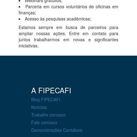
Webinars gratuitos;
Parceria em cursos voluntários de oficinas em
finanças;
Certificados - Educação Executiva EAD
Acesso às pesquisas acadêmicas;
Estamos sempre em busca de parceiros para
ampliar nossas ações. Entre em contato para
Ambiente Virtual
juntos trabalharmos em novas e significantes
iniciativas.
Fale Conosco
Ouvidoria
A FIPECAFI
Revista Fipecafi
Blog FIPECAFI
Notícias
Seguro Educacional
Trabalhe conosco
Fale conosco
Trabalhe conosco
Demonstrações Contábeis