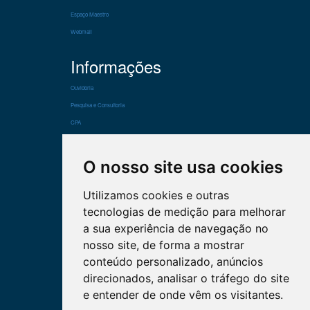
Espaço Maestro
FUNDAÇÃO
Webmail
Informações
Colaborador
Ouvidoria
Locação de Salas
Pesquisa e Consultoria
CPA
Parceria
Projetos Contratados
Política de Privacidade
O nosso site usa cookies
Política de Cookie
Webmail
Lei Geral de Proteção de Dados
Utilizamos cookies e outras
tecnologias de medição para melhorar
A FIPECAFI oferece cursos nas modalidades presencial e a distância.
Estrategicamente, a incursão na área de ensino a distância amplia o
a sua experiência de navegação no
alcance da grade de cursos, porque acompanhar a revolução da
tecnologia e facilitar o acesso ao conhecimento é preciso.
nosso site, de forma a mostrar
conteúdo personalizado, anúncios
direcionados, analisar o tráfego do site
(11) 2184-2000
e entender de onde vêm os visitantes.
DPO (Encarregado): Wendell de Marco E-mail:
dpo@fipecafi.org