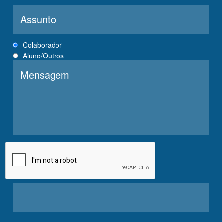
Professor
Candidato
Colaborador
Aluno/Outros
Vagas de Estágio
Assessoria de Imprensa
Biblioteca
Bolsa social
CPA
Consulta Pública de Registro de Diplomas